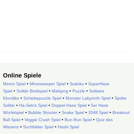
Online Spiele
•
•
•
Memo Spiel
Minesweeper Spiel
Sudoku
SuperHase
•
•
•
•
Spiel
Solitär-Brettspiel
Mahjong
Puzzle
Solitaire
•
•
•
Klondike
Schiebepuzzle Spiel
Monster Labyrinth Spiel
Spider
•
•
•
Solitär
Ha-Setris Spiel
Doppel-Hase Spiel
5er Hase
•
•
•
•
Würfelspiel
Bubble Shooter
Snake Spiel
2048 Spiel
Breakout
•
•
•
Ball Spiel
Veggie Crash Spiel
Bun-Run Spiel
Quiz des
•
•
Wissens
Suchbilder Spiel
Hashi Spiel