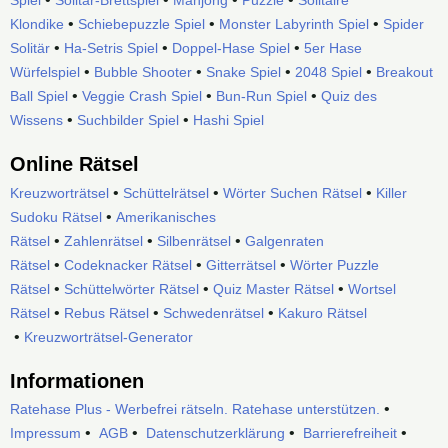
Spiel
Solitär-Brettspiel
Mahjong
Puzzle
Solitaire
•
•
•
Klondike
Schiebepuzzle Spiel
Monster Labyrinth Spiel
Spider
•
•
•
Solitär
Ha-Setris Spiel
Doppel-Hase Spiel
5er Hase
•
•
•
•
Würfelspiel
Bubble Shooter
Snake Spiel
2048 Spiel
Breakout
•
•
•
Ball Spiel
Veggie Crash Spiel
Bun-Run Spiel
Quiz des
•
•
Wissens
Suchbilder Spiel
Hashi Spiel
Online Rätsel
•
•
•
Kreuzworträtsel
Schüttelrätsel
Wörter Suchen Rätsel
Killer
•
Sudoku Rätsel
Amerikanisches
•
•
•
Rätsel
Zahlenrätsel
Silbenrätsel
Galgenraten
•
•
•
Rätsel
Codeknacker Rätsel
Gitterrätsel
Wörter Puzzle
•
•
•
Rätsel
Schüttelwörter Rätsel
Quiz Master Rätsel
Wortsel
•
•
•
Rätsel
Rebus Rätsel
Schwedenrätsel
Kakuro Rätsel
•
Kreuzworträtsel-Generator
Informationen
•
Ratehase Plus - Werbefrei rätseln. Ratehase unterstützen.
•
•
•
•
Impressum
AGB
Datenschutzerklärung
Barrierefreiheit