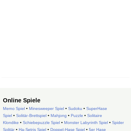
Online Spiele
•
•
•
Memo Spiel
Minesweeper Spiel
Sudoku
SuperHase
•
•
•
•
Spiel
Solitär-Brettspiel
Mahjong
Puzzle
Solitaire
•
•
•
Klondike
Schiebepuzzle Spiel
Monster Labyrinth Spiel
Spider
•
•
•
Solitär
Ha-Setris Spiel
Doppel-Hase Spiel
5er Hase