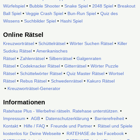
•
•
•
•
Würfelspiel
Bubble Shooter
Snake Spiel
2048 Spiel
Breakout
•
•
•
Ball Spiel
Veggie Crash Spiel
Bun-Run Spiel
Quiz des
•
•
Wissens
Suchbilder Spiel
Hashi Spiel
Online Rätsel
•
•
•
Kreuzworträtsel
Schüttelrätsel
Wörter Suchen Rätsel
Killer
•
Sudoku Rätsel
Amerikanisches
•
•
•
Rätsel
Zahlenrätsel
Silbenrätsel
Galgenraten
•
•
•
Rätsel
Codeknacker Rätsel
Gitterrätsel
Wörter Puzzle
•
•
•
Rätsel
Schüttelwörter Rätsel
Quiz Master Rätsel
Wortsel
•
•
•
Rätsel
Rebus Rätsel
Schwedenrätsel
Kakuro Rätsel
•
Kreuzworträtsel-Generator
Informationen
•
Ratehase Plus - Werbefrei rätseln. Ratehase unterstützen.
•
•
•
•
Impressum
AGB
Datenschutzerklärung
Barrierefreiheit
•
•
•
Kontakt
Hilfe / FAQ
Freunde und Partner
Rätsel und Spiele
•
•
kostenlos für Deine Webseite
RATEHASE.de bei Facebook