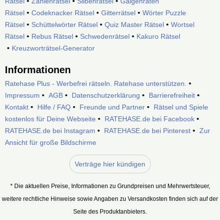
•
•
•
Rätsel
Zahlenrätsel
Silbenrätsel
Galgenraten
•
•
•
Rätsel
Codeknacker Rätsel
Gitterrätsel
Wörter Puzzle
•
•
•
Rätsel
Schüttelwörter Rätsel
Quiz Master Rätsel
Wortsel
•
•
•
Rätsel
Rebus Rätsel
Schwedenrätsel
Kakuro Rätsel
•
Kreuzworträtsel-Generator
Informationen
•
Ratehase Plus - Werbefrei rätseln. Ratehase unterstützen.
•
•
•
•
Impressum
AGB
Datenschutzerklärung
Barrierefreiheit
•
•
•
Kontakt
Hilfe / FAQ
Freunde und Partner
Rätsel und Spiele
•
•
kostenlos für Deine Webseite
RATEHASE.de bei Facebook
•
•
RATEHASE.de bei Instagram
RATEHASE.de bei Pinterest
Zur
Ansicht für große Bildschirme
Verträge hier kündigen
* Die aktuellen Preise, Informationen zu Grundpreisen und Mehrwertsteuer,
weitere rechtliche Hinweise sowie Angaben zu Versandkosten finden sich auf der
Seite des Produktanbieters.