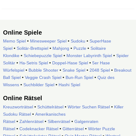
Online Spiele
•
•
•
Memo Spiel
Minesweeper Spiel
Sudoku
SuperHase
•
•
•
•
Spiel
Solitär-Brettspiel
Mahjong
Puzzle
Solitaire
•
•
•
Klondike
Schiebepuzzle Spiel
Monster Labyrinth Spiel
Spider
•
•
•
Solitär
Ha-Setris Spiel
Doppel-Hase Spiel
5er Hase
•
•
•
•
Würfelspiel
Bubble Shooter
Snake Spiel
2048 Spiel
Breakout
•
•
•
Ball Spiel
Veggie Crash Spiel
Bun-Run Spiel
Quiz des
•
•
Wissens
Suchbilder Spiel
Hashi Spiel
Online Rätsel
•
•
•
Kreuzworträtsel
Schüttelrätsel
Wörter Suchen Rätsel
Killer
•
Sudoku Rätsel
Amerikanisches
•
•
•
Rätsel
Zahlenrätsel
Silbenrätsel
Galgenraten
•
•
•
Rätsel
Codeknacker Rätsel
Gitterrätsel
Wörter Puzzle
•
•
•
Rätsel
Schüttelwörter Rätsel
Quiz Master Rätsel
Wortsel