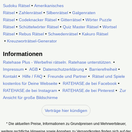
•
Sudoku Rätsel
Amerikanisches
•
•
•
Rätsel
Zahlenrätsel
Silbenrätsel
Galgenraten
•
•
•
Rätsel
Codeknacker Rätsel
Gitterrätsel
Wörter Puzzle
•
•
•
Rätsel
Schüttelwörter Rätsel
Quiz Master Rätsel
Wortsel
•
•
•
Rätsel
Rebus Rätsel
Schwedenrätsel
Kakuro Rätsel
•
Kreuzworträtsel-Generator
Informationen
•
Ratehase Plus - Werbefrei rätseln. Ratehase unterstützen.
•
•
•
•
Impressum
AGB
Datenschutzerklärung
Barrierefreiheit
•
•
•
Kontakt
Hilfe / FAQ
Freunde und Partner
Rätsel und Spiele
•
•
kostenlos für Deine Webseite
RATEHASE.de bei Facebook
•
•
RATEHASE.de bei Instagram
RATEHASE.de bei Pinterest
Zur
Ansicht für große Bildschirme
Verträge hier kündigen
* Die aktuellen Preise, Informationen zu Grundpreisen und Mehrwertsteuer,
weitere rechtliche Hinweise sowie Angaben zu Versandkosten finden sich auf der