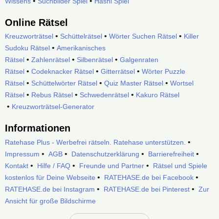
•
•
Wissens
Suchbilder Spiel
Hashi Spiel
Online Rätsel
•
•
•
Kreuzworträtsel
Schüttelrätsel
Wörter Suchen Rätsel
Killer
•
Sudoku Rätsel
Amerikanisches
•
•
•
Rätsel
Zahlenrätsel
Silbenrätsel
Galgenraten
•
•
•
Rätsel
Codeknacker Rätsel
Gitterrätsel
Wörter Puzzle
•
•
•
Rätsel
Schüttelwörter Rätsel
Quiz Master Rätsel
Wortsel
•
•
•
Rätsel
Rebus Rätsel
Schwedenrätsel
Kakuro Rätsel
•
Kreuzworträtsel-Generator
Informationen
•
Ratehase Plus - Werbefrei rätseln. Ratehase unterstützen.
•
•
•
•
Impressum
AGB
Datenschutzerklärung
Barrierefreiheit
•
•
•
Kontakt
Hilfe / FAQ
Freunde und Partner
Rätsel und Spiele
•
•
kostenlos für Deine Webseite
RATEHASE.de bei Facebook
•
•
RATEHASE.de bei Instagram
RATEHASE.de bei Pinterest
Zur
Ansicht für große Bildschirme