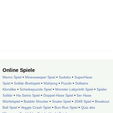
Online Spiele
•
•
•
Memo Spiel
Minesweeper Spiel
Sudoku
SuperHase
•
•
•
•
Spiel
Solitär-Brettspiel
Mahjong
Puzzle
Solitaire
•
•
•
Klondike
Schiebepuzzle Spiel
Monster Labyrinth Spiel
Spider
•
•
•
Solitär
Ha-Setris Spiel
Doppel-Hase Spiel
5er Hase
•
•
•
•
Würfelspiel
Bubble Shooter
Snake Spiel
2048 Spiel
Breakout
•
•
•
Ball Spiel
Veggie Crash Spiel
Bun-Run Spiel
Quiz des