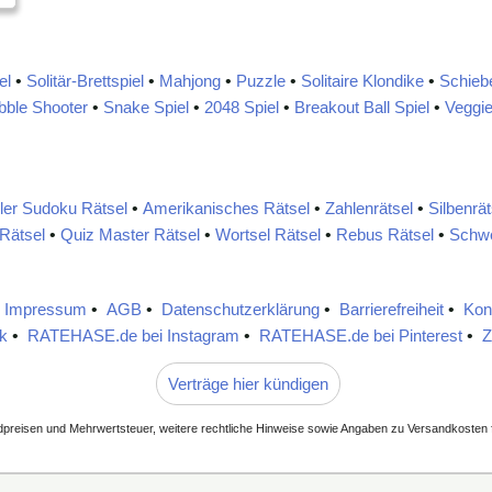
el
•
Solitär-Brettspiel
•
Mahjong
•
Puzzle
•
Solitaire Klondike
•
Schieb
bble Shooter
•
Snake Spiel
•
2048 Spiel
•
Breakout Ball Spiel
•
Veggie
ller Sudoku Rätsel
•
Amerikanisches Rätsel
•
Zahlenrätsel
•
Silbenrät
 Rätsel
•
Quiz Master Rätsel
•
Wortsel Rätsel
•
Rebus Rätsel
•
Schwe
•
Impressum
•
AGB
•
Datenschutzerklärung
•
Barrierefreiheit
•
Kon
k
•
RATEHASE.de bei Instagram
•
RATEHASE.de bei Pinterest
•
Z
Verträge hier kündigen
ndpreisen und Mehrwertsteuer, weitere rechtliche Hinweise sowie Angaben zu Versandkosten f