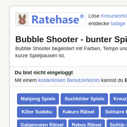
Löse
Kreuzworträ
entdecke
lustige
Bubble Shooter - bunter Sp
Bubble Shooter begeistert mit Farben, Tempo und 
kurze Spielpausen ist.
Du bist nicht eingeloggt
Mit einem
kostenlosen Benutzerkonto
kannst du
Mahjong Spiele
Suchbilder Spiele
Kreuz
Killer Sudoku
Kakuro Rätsel
Solitaire
Galgenraten Rätsel
Rebus Rätsel
Solitär