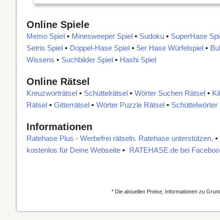
Online Spiele
Memo Spiel
•
Minesweeper Spiel
•
Sudoku
•
SuperHase Spi
Setris Spiel
•
Doppel-Hase Spiel
•
5er Hase Würfelspiel
•
Bu
Wissens
•
Suchbilder Spiel
•
Hashi Spiel
Online Rätsel
Kreuzworträtsel
•
Schüttelrätsel
•
Wörter Suchen Rätsel
•
Ki
Rätsel
•
Gitterrätsel
•
Wörter Puzzle Rätsel
•
Schüttelwörter
Informationen
Ratehase Plus - Werbefrei rätseln. Ratehase unterstützen.
kostenlos für Deine Webseite
•
RATEHASE.de bei Faceboo
* Die aktuellen Preise, Informationen zu Gru