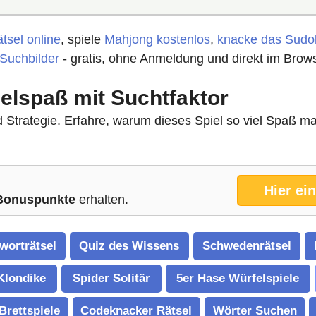
tsel online
, spiele
Mahjong kostenlos
,
knacke das Sudo
 Suchbilder
- gratis, ohne Anmeldung und direkt im Brows
ielspaß mit Suchtfaktor
Strategie. Erfahre, warum dieses Spiel so viel Spaß mach
Hier ei
Bonuspunkte
erhalten.
worträtsel
Quiz des Wissens
Schwedenrätsel
 Klondike
Spider Solitär
5er Hase Würfelspiele
-Brettspiele
Codeknacker Rätsel
Wörter Suchen