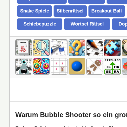
Snake Spiele
Silbenrätsel
Breakout Ball
Schiebepuzzle
Wortsel Rätsel
Dop
Warum Bubble Shooter so ein groß