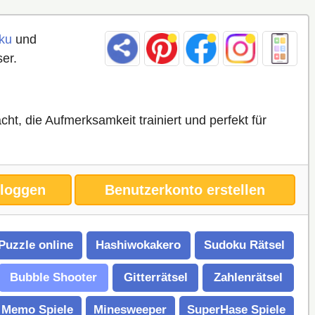
ku
und
er.
t, die Aufmerksamkeit trainiert und perfekt für
nloggen
Benutzerkonto erstellen
Puzzle online
Hashiwokakero
Sudoku Rätsel
Bubble Shooter
Gitterrätsel
Zahlenrätsel
Memo Spiele
Minesweeper
SuperHase Spiele