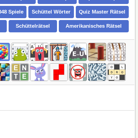
048 Spiele
Schüttel Wörter
Quiz Master Rätsel
Schüttelrätsel
Amerikanisches Rätsel