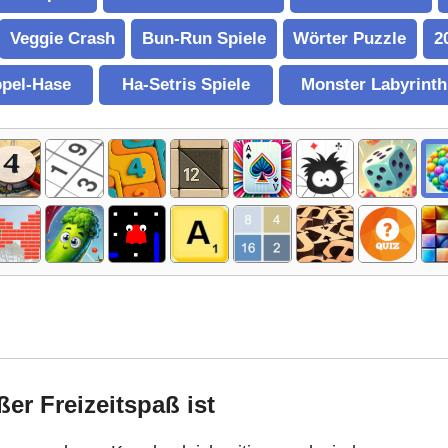
Veggie Crash
Bun-Run Spiele
Wörter Puzzle
2
pel-Hase
Ha-Setris Spiele
Monster Labyrinth
er Freizeitspaß ist