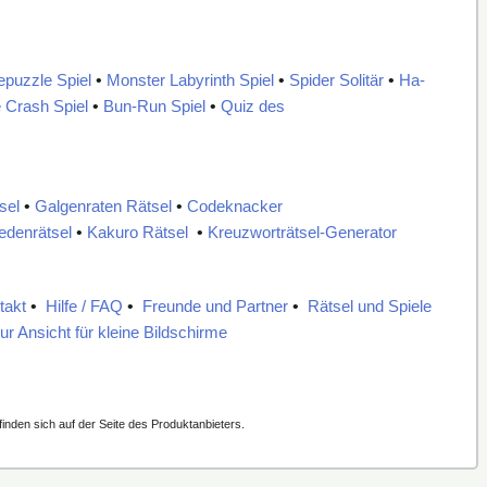
epuzzle Spiel
•
Monster Labyrinth Spiel
•
Spider Solitär
•
Ha-
 Crash Spiel
•
Bun-Run Spiel
•
Quiz des
sel
•
Galgenraten Rätsel
•
Codeknacker
denrätsel
•
Kakuro Rätsel
•
Kreuzworträtsel-Generator
takt
•
Hilfe / FAQ
•
Freunde und Partner
•
Rätsel und Spiele
ur Ansicht für kleine Bildschirme
inden sich auf der Seite des Produktanbieters.