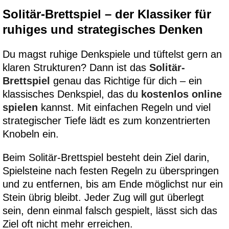
Solitär-Brettspiel – der Klassiker für
ruhiges und strategisches Denken
Du magst ruhige Denkspiele und tüftelst gern an
klaren Strukturen? Dann ist das
Solitär-
Brettspiel
genau das Richtige für dich – ein
klassisches Denkspiel, das du
kostenlos online
spielen
kannst. Mit einfachen Regeln und viel
strategischer Tiefe lädt es zum konzentrierten
Knobeln ein.
Beim Solitär-Brettspiel besteht dein Ziel darin,
Spielsteine nach festen Regeln zu überspringen
und zu entfernen, bis am Ende möglichst nur ein
Stein übrig bleibt. Jeder Zug will gut überlegt
sein, denn einmal falsch gespielt, lässt sich das
Ziel oft nicht mehr erreichen.