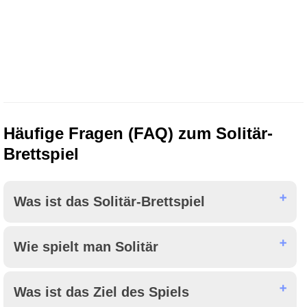
Häufige Fragen (FAQ) zum Solitär-
Brettspiel
Was ist das Solitär-Brettspiel
Wie spielt man Solitär
Was ist das Ziel des Spiels