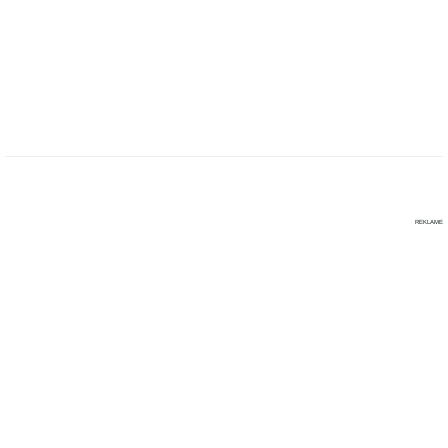
REKLAME