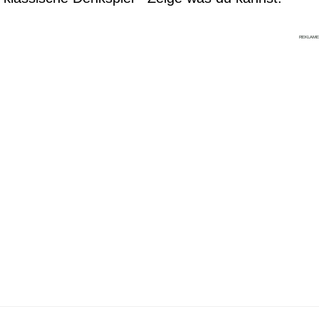
REKLAME