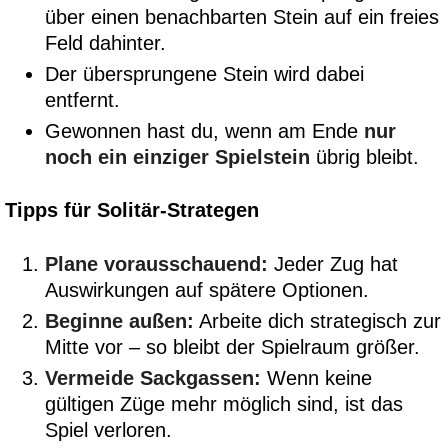
über einen benachbarten Stein auf ein freies
Feld dahinter.
Der übersprungene Stein wird dabei
entfernt.
Gewonnen hast du, wenn am Ende
nur
noch ein einziger Spielstein
übrig bleibt.
Tipps für Solitär-Strategen
Plane vorausschauend:
Jeder Zug hat
Auswirkungen auf spätere Optionen.
Beginne außen:
Arbeite dich strategisch zur
Mitte vor – so bleibt der Spielraum größer.
Vermeide Sackgassen:
Wenn keine
gültigen Züge mehr möglich sind, ist das
Spiel verloren.