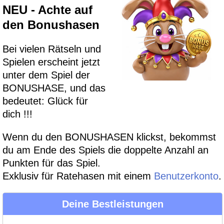
NEU - Achte auf
den Bonushasen
Bei vielen Rätseln und
Spielen erscheint jetzt
unter dem Spiel der
BONUSHASE, und das
bedeutet: Glück für
dich !!!
Wenn du den BONUSHASEN klickst, bekommst
du am Ende des Spiels die doppelte Anzahl an
Punkten für das Spiel.
Exklusiv für Ratehasen mit einem
Benutzerkonto
.
Deine Bestleistungen