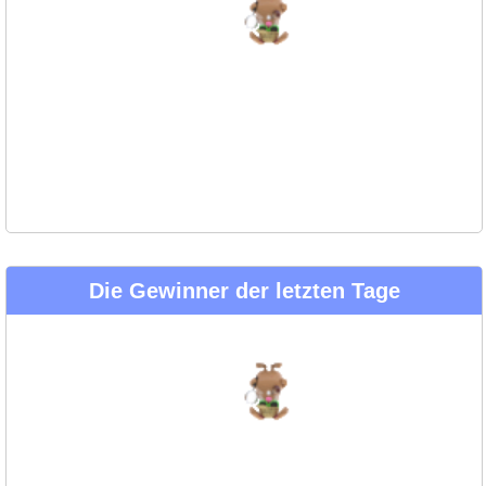
Die Gewinner der letzten Tage