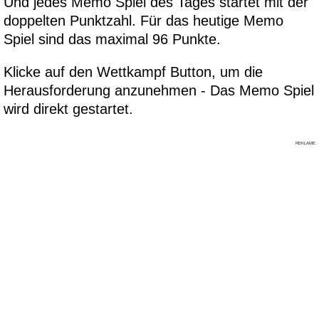
Und jedes Memo Spiel des Tages startet mit der
doppelten Punktzahl. Für das heutige Memo
Spiel sind das maximal 96 Punkte.
Klicke auf den Wettkampf Button, um die
Herausforderung anzunehmen - Das Memo Spiel
wird direkt gestartet.
REKLAME