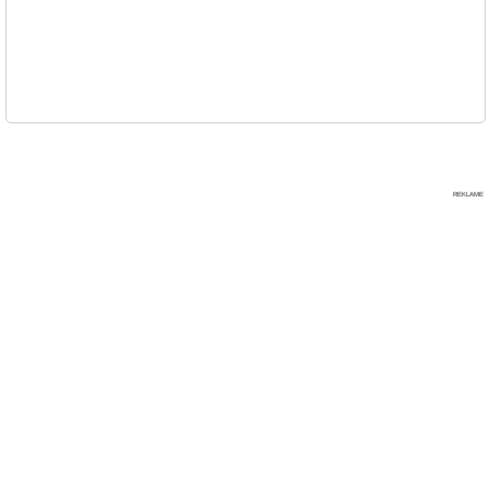
REKLAME