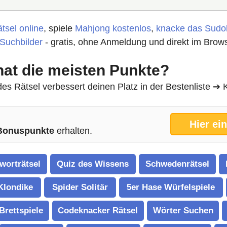
tsel online
, spiele
Mahjong kostenlos
,
knacke das Sudo
 Suchbilder
- gratis, ohne Anmeldung und direkt im Brows
hat die meisten Punkte?
es Rätsel verbessert deinen Platz in der Bestenliste 
Hier ei
Bonuspunkte
erhalten.
worträtsel
Quiz des Wissens
Schwedenrätsel
 Klondike
Spider Solitär
5er Hase Würfelspiele
-Brettspiele
Codeknacker Rätsel
Wörter Suchen