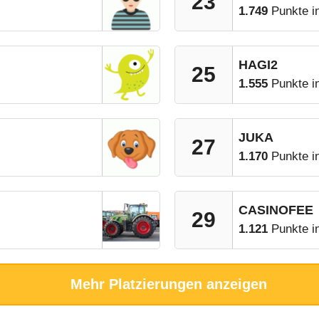
23
1.749
Punkte i
HAGI2
25
1.555
Punkte i
JUKA
27
1.170
Punkte i
CASINOFEE
29
1.121
Punkte i
Mehr Platzierungen anzeigen