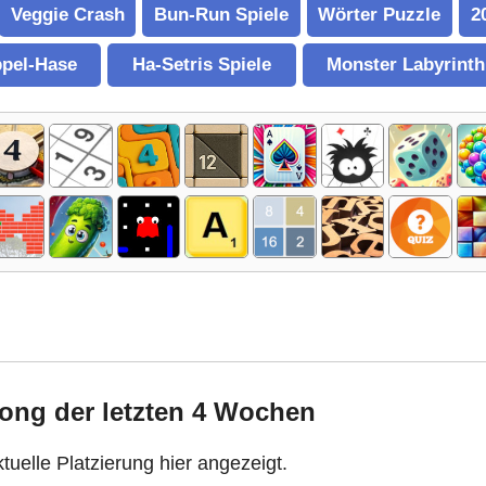
Veggie Crash
Bun-Run Spiele
Wörter Puzzle
2
pel-Hase
Ha-Setris Spiele
Monster Labyrinth
jong der letzten 4 Wochen
ktuelle Platzierung hier angezeigt.