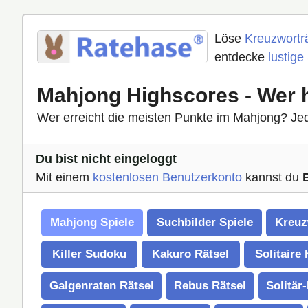
Löse
Kreuzworträ
entdecke
lustige
Mahjong Highscores - Wer 
Wer erreicht die meisten Punkte im Mahjong? Jed
Du bist nicht eingeloggt
Mit einem
kostenlosen Benutzerkonto
kannst du
Mahjong Spiele
Suchbilder Spiele
Kreuz
Killer Sudoku
Kakuro Rätsel
Solitaire
Galgenraten Rätsel
Rebus Rätsel
Solitär