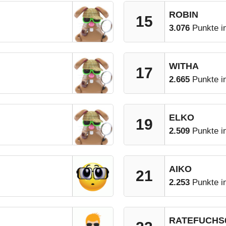
ROBIN
15
3.076
Punkte i
WITHA
17
2.665
Punkte i
ELKO
19
2.509
Punkte i
AIKO
21
2.253
Punkte i
RATEFUCHS