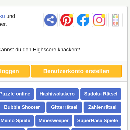
ku
und
er.
➔ Kannst du den Highscore knacken?
nloggen
Benutzerkonto erstellen
Puzzle online
Hashiwokakero
Sudoku Rätsel
Bubble Shooter
Gitterrätsel
Zahlenrätsel
Memo Spiele
Minesweeper
SuperHase Spiele