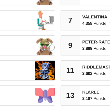
VALENTINA
7
4.358
Punkte i
PETER-RAT
9
3.899
Punkte i
RIDDLEMAS
11
3.602
Punkte i
KLäRLE
13
3.187
Punkte i