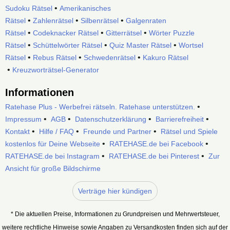
•
Sudoku Rätsel
Amerikanisches
•
•
•
Rätsel
Zahlenrätsel
Silbenrätsel
Galgenraten
•
•
•
Rätsel
Codeknacker Rätsel
Gitterrätsel
Wörter Puzzle
•
•
•
Rätsel
Schüttelwörter Rätsel
Quiz Master Rätsel
Wortsel
•
•
•
Rätsel
Rebus Rätsel
Schwedenrätsel
Kakuro Rätsel
•
Kreuzworträtsel-Generator
Informationen
•
Ratehase Plus - Werbefrei rätseln. Ratehase unterstützen.
•
•
•
•
Impressum
AGB
Datenschutzerklärung
Barrierefreiheit
•
•
•
Kontakt
Hilfe / FAQ
Freunde und Partner
Rätsel und Spiele
•
•
kostenlos für Deine Webseite
RATEHASE.de bei Facebook
•
•
RATEHASE.de bei Instagram
RATEHASE.de bei Pinterest
Zur
Ansicht für große Bildschirme
Verträge hier kündigen
* Die aktuellen Preise, Informationen zu Grundpreisen und Mehrwertsteuer,
weitere rechtliche Hinweise sowie Angaben zu Versandkosten finden sich auf der