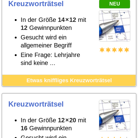
Kreuzworträtsel
NEU
In der Größe
14
×
12
mit
12
Gewinnpunkten
Gesucht wird ein
allgemeiner Begriff
Eine Frage: Lehrjahre
sind keine ...
Etwas kniffliges Kreuzworträtsel
Kreuzworträtsel
In der Größe
12
×
20
mit
16
Gewinnpunkten
Gesucht wird ein