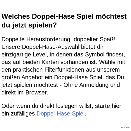
Welches Doppel-Hase Spiel möchtest
du jetzt spielen?
Doppelte Herausforderung, doppelter Spaß!
Unsere Doppel-Hase-Auswahl bietet dir
einzigartige Level, in denen das Symbol findest,
das auf beiden Karten vorhanden ist. Wähle mit
den praktischen Filterfunktionen aus unserem
großen Angebot ein Doppel-Hase Spiel, das Du
jetzt spielen möchtest - Ohne Anmeldung und
direkt im Browser.
Oder wenn du direkt loslegen willst, starte hier
ein zufälliges
Doppel-Hase Spiel
.
REKLAME