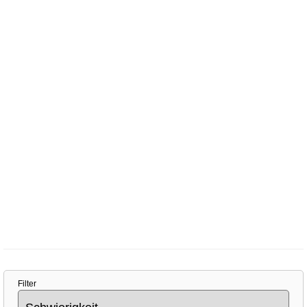
Filter