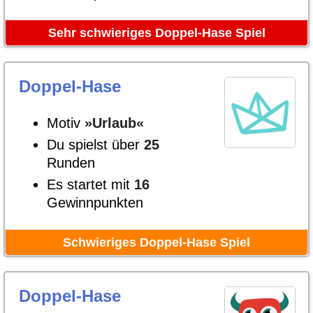
Sehr schwieriges Doppel-Hase Spiel
Doppel-Hase
Motiv
»Urlaub«
Du spielst über
25
Runden
Es startet mit
16
Gewinnpunkten
Schwieriges Doppel-Hase Spiel
Doppel-Hase