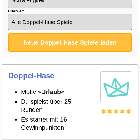
Filterwert
Neue Doppel-Hase Spiele laden
Doppel-Hase
Motiv
»Urlaub«
Du spielst über
25
Runden
Es startet mit
16
Gewinnpunkten