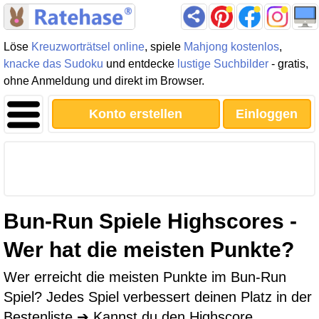
Löse
Kreuzworträtsel online
, spiele
Mahjong kostenlos
,
knacke das Sudoku
und entdecke
lustige Suchbilder
- gratis,
ohne Anmeldung und direkt im Browser.
Konto erstellen
Einloggen
Bun-Run Spiele Highscores -
Wer hat die meisten Punkte?
Wer erreicht die meisten Punkte im Bun-Run
Spiel? Jedes Spiel verbessert deinen Platz in der
Bestenliste ➔ Kannst du den Highscore