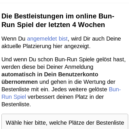
Die Bestleistungen im online Bun-
Run Spiel der letzten 4 Wochen
Wenn Du
angemeldet bist
, wird Dir auch Deine
aktuelle Platzierung hier angezeigt.
Und wenn Du schon Bun-Run Spiele gelöst hast,
werden diese bei Deiner Anmeldung
automatisch in Dein Benutzerkonto
übernommen
und gehen in die Wertung der
Bestenliste mit ein. Jedes weitere gelöste
Bun-
Run Spiel
verbessert deinen Platz in der
Bestenliste.
Wähle hier bitte, welche Plätze der Bestenliste