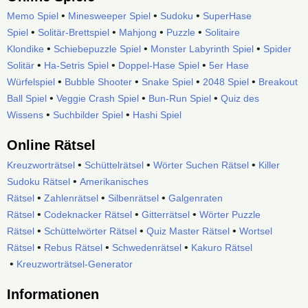
•
•
•
Memo Spiel
Minesweeper Spiel
Sudoku
SuperHase
•
•
•
•
Spiel
Solitär-Brettspiel
Mahjong
Puzzle
Solitaire
•
•
•
Klondike
Schiebepuzzle Spiel
Monster Labyrinth Spiel
Spider
•
•
•
Solitär
Ha-Setris Spiel
Doppel-Hase Spiel
5er Hase
•
•
•
•
Würfelspiel
Bubble Shooter
Snake Spiel
2048 Spiel
Breakout
•
•
•
Ball Spiel
Veggie Crash Spiel
Bun-Run Spiel
Quiz des
•
•
Wissens
Suchbilder Spiel
Hashi Spiel
Online Rätsel
•
•
•
Kreuzworträtsel
Schüttelrätsel
Wörter Suchen Rätsel
Killer
•
Sudoku Rätsel
Amerikanisches
•
•
•
Rätsel
Zahlenrätsel
Silbenrätsel
Galgenraten
•
•
•
Rätsel
Codeknacker Rätsel
Gitterrätsel
Wörter Puzzle
•
•
•
Rätsel
Schüttelwörter Rätsel
Quiz Master Rätsel
Wortsel
•
•
•
Rätsel
Rebus Rätsel
Schwedenrätsel
Kakuro Rätsel
•
Kreuzworträtsel-Generator
Informationen