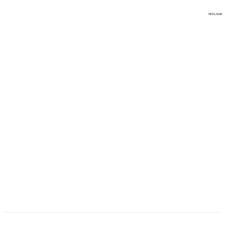
REKLAME