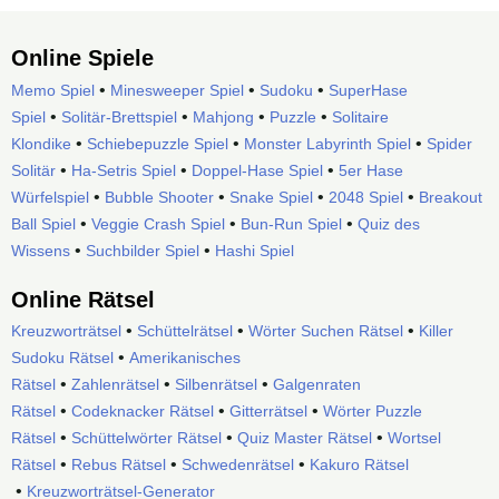
Online Spiele
•
•
•
Memo Spiel
Minesweeper Spiel
Sudoku
SuperHase
•
•
•
•
Spiel
Solitär-Brettspiel
Mahjong
Puzzle
Solitaire
•
•
•
Klondike
Schiebepuzzle Spiel
Monster Labyrinth Spiel
Spider
•
•
•
Solitär
Ha-Setris Spiel
Doppel-Hase Spiel
5er Hase
•
•
•
•
Würfelspiel
Bubble Shooter
Snake Spiel
2048 Spiel
Breakout
•
•
•
Ball Spiel
Veggie Crash Spiel
Bun-Run Spiel
Quiz des
•
•
Wissens
Suchbilder Spiel
Hashi Spiel
Online Rätsel
•
•
•
Kreuzworträtsel
Schüttelrätsel
Wörter Suchen Rätsel
Killer
•
Sudoku Rätsel
Amerikanisches
•
•
•
Rätsel
Zahlenrätsel
Silbenrätsel
Galgenraten
•
•
•
Rätsel
Codeknacker Rätsel
Gitterrätsel
Wörter Puzzle
•
•
•
Rätsel
Schüttelwörter Rätsel
Quiz Master Rätsel
Wortsel
•
•
•
Rätsel
Rebus Rätsel
Schwedenrätsel
Kakuro Rätsel
•
Kreuzworträtsel-Generator