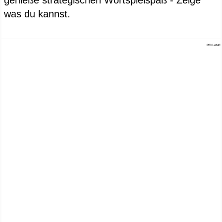
genieße strategischen Wortspielspaß - Zeige
was du kannst.
REKLAME