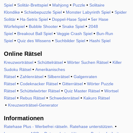
•
•
•
•
Spiel
Solitär-Brettspiel
Mahjong
Puzzle
Solitaire
•
•
•
Klondike
Schiebepuzzle Spiel
Monster Labyrinth Spiel
Spider
•
•
•
Solitär
Ha-Setris Spiel
Doppel-Hase Spiel
5er Hase
•
•
•
Würfelspiel
Bubble Shooter
Snake Spiel
2048
•
•
•
Spiel
Breakout Ball Spiel
Veggie Crash Spiel
Bun-Run
•
•
•
Spiel
Quiz des Wissens
Suchbilder Spiel
Hashi Spiel
Online Rätsel
•
•
•
Kreuzworträtsel
Schüttelrätsel
Wörter Suchen Rätsel
Killer
•
Sudoku Rätsel
Amerikanisches
•
•
•
Rätsel
Zahlenrätsel
Silbenrätsel
Galgenraten
•
•
•
Rätsel
Codeknacker Rätsel
Gitterrätsel
Wörter Puzzle
•
•
•
Rätsel
Schüttelwörter Rätsel
Quiz Master Rätsel
Wortsel
•
•
•
Rätsel
Rebus Rätsel
Schwedenrätsel
Kakuro Rätsel
•
Kreuzworträtsel-Generator
Informationen
•
Ratehase Plus - Werbefrei rätseln. Ratehase unterstützen.